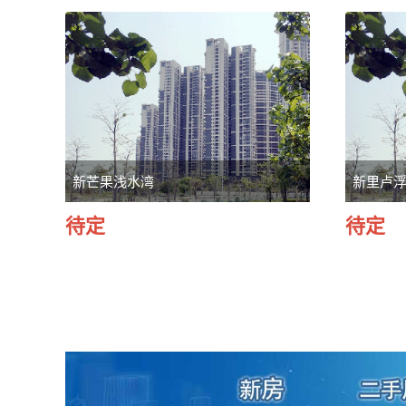
新芒果浅水湾
新里卢
待定
待定