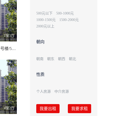
500元以下
500-1000元
1000-1500元
1500-2000元
2000元以上
1室1厅
朝向
嘉艺广场，一号楼/55.00 平米
朝南
朝东
朝西
朝北
性质
个人房源
中介房源
4室2厅
我要出租
我要求租