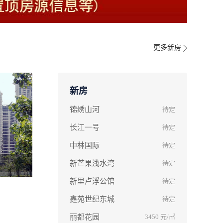
更多新房
新房
锦绣山河
待定
长江一号
待定
中林国际
待定
新芒果浅水湾
待定
新里卢浮公馆
待定
鑫苑世纪东城
待定
丽都花园
3450
元/㎡