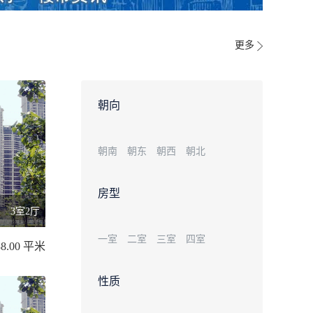
更多
朝向
朝南
朝东
朝西
朝北
房型
3室2厅
一室
二室
三室
四室
38.00 平米
性质