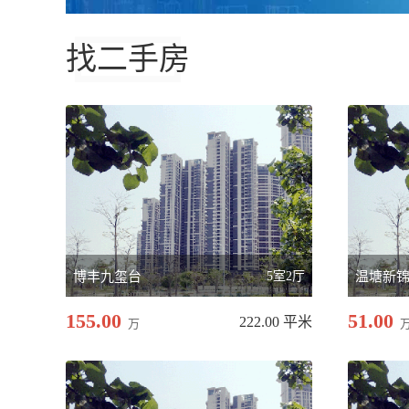
找二手房
博丰九玺台
5室2厅
温塘新
155.00
51.00
222.00 平米
万