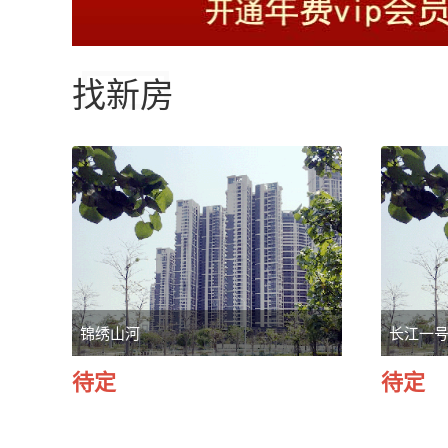
找新房
锦绣山河
长江一
待定
待定