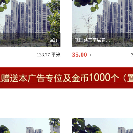
室厅
虢国路工商局家属院
35.00
133.77 平米
万
万