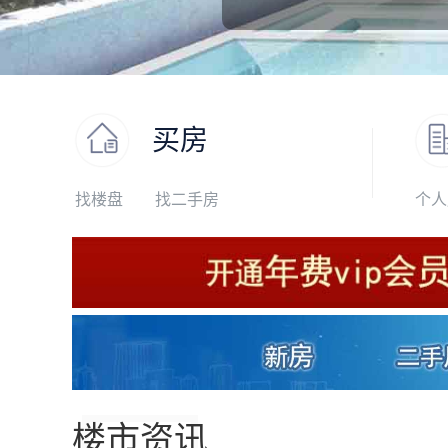
买房
找楼盘
找二手房
个人
楼市资讯