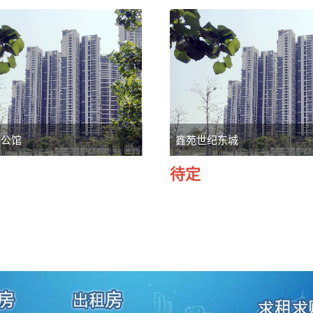
浮公馆
鑫苑世纪东城
待定