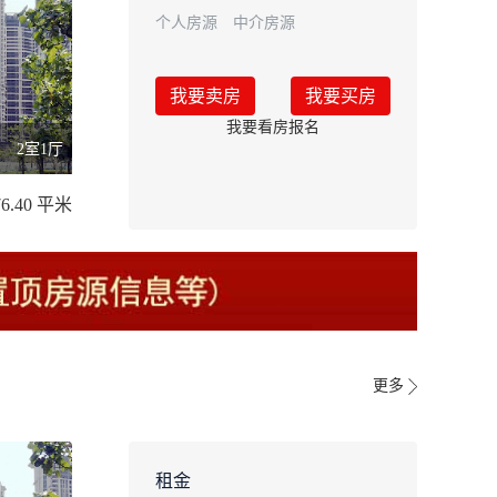
个人房源
中介房源
我要卖房
我要买房
我要看房报名
2室1厅
76.40 平米
更多
租金