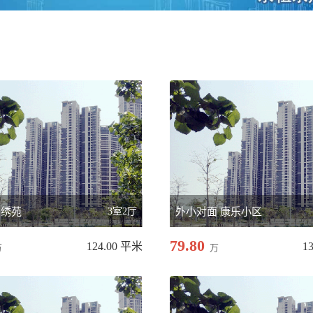
锦绣苑
3室2厅
外小对面 康乐小区
79.80
124.00 平米
1
万
万